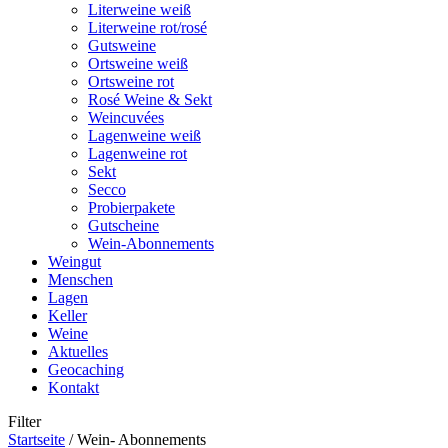
Literweine weiß
Literweine rot/rosé
Gutsweine
Ortsweine weiß
Ortsweine rot
Rosé Weine & Sekt
Weincuvées
Lagenweine weiß
Lagenweine rot
Sekt
Secco
Probierpakete
Gutscheine
Wein-Abonnements
Weingut
Menschen
Lagen
Keller
Weine
Aktuelles
Geocaching
Kontakt
Filter
Startseite
/ Wein- Abonnements