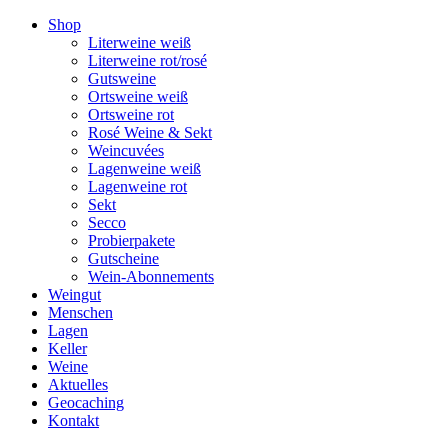
Weiter
Shop
zum
Literweine weiß
Inhalt
Literweine rot/rosé
Gutsweine
Ortsweine weiß
Ortsweine rot
Rosé Weine & Sekt
Weincuvées
Lagenweine weiß
Lagenweine rot
Sekt
Secco
Probierpakete
Gutscheine
Wein-Abonnements
Weingut
Menschen
Lagen
Keller
Weine
Aktuelles
Geocaching
Kontakt